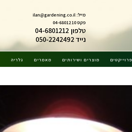
מייל:
ilan@gardening.co.il
פקס 04-6801210
טלפון 04-6801212
נייד 050-2242492
רוייקטים
מוצרים ושירותים
מאמרים
גלריה
צ