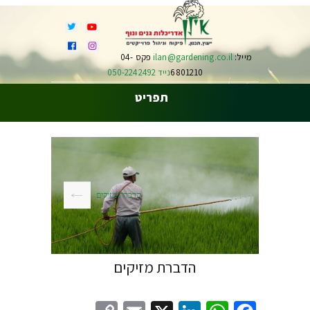
מייל:
ilan@gardening.co.il
פקס 04-
6801210
נייד 050-2242492
תפריט
הדברת מזיקים
הדברת מזיקים