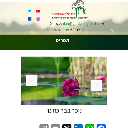
מייל:
ilan@gardening.co.il
פקס 04-
6801210
נייד 050-2242492
תפריט
פינת ישיבה בגן
נופר בבריכת נוי