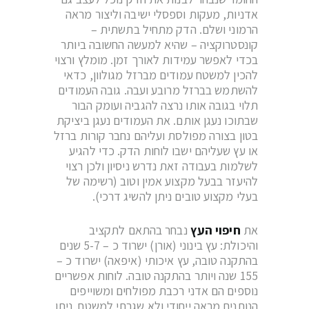
אדניות, מעקות וספסלי ישיבה וליצור מראה
הרמוני ושלם. הדק מתחיל בתשתית –
קונסטרוקציה – שהיא למעשה החשובה ביותר
בכדי לאפשר עמידות לאורך זמן. מומלץ ורצוי
להכין למשטח עמודים מברזל מגולוון, כדאי
להשתמש בברזל מרובע ועבה. גובה העמודים
תלוי בגובה אותו נרצה להגביה ועומק הבור
שבתוכו נעגן אותם. את העמודים נעגן ביציקת
בטון בצורה מפולסת ועליהם נחבר קורות ברזל
או עץ שעליהם ישבו לוחות הדק. כדי להגיע
לשלמות בעבודה זאת נדרש ניסיון ולכן רצוי
להיעזר בבעל מקצוע אמין וטוב (רשימה של
בעלי מקצוע טובים ניתן להשיג דרכי).
את
חיפוי העץ
נבחר בהתאם לתקציב
והיכולת: עץ בינוני (אורן) ישרוד כ – 5-7 שנים
בהתקנה טובה, עץ איכותי (איפאה) ישרוד כ –
155 שנה ויותר בהתקנה טובה. לוחות אפשריים
נוספים הם אדני רכבת מפולחים ומשוייפים
הנותנים מראה ייחודי ולא שגרתי למשטח. ניתן