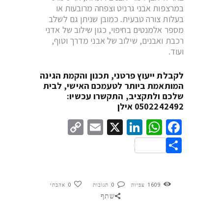
במרצפות אבני גרניט וצפחה מרובעות או
בעלות צורה טבעית. כמובן שניתן גם לשלב
מספר אלמנטים בחיפוי, כגון שילוב של אדני
רכבת ואבנים, שילוב של אבני מדרך וטוף,
ועוד.
לקבלת ייעוץ פרטני, תכנון והקמת הגינה
המותאמת ביותר לטעמכם האישי, לבית
שלכם ולתקציב, התקשרו עכשיו:
0502242492
אילן
Copy
Email
LinkedIn
WhatsApp
Facebook
X
Link
Share
1609
צפיות
0
תגובות
0
אהבתי
שתף