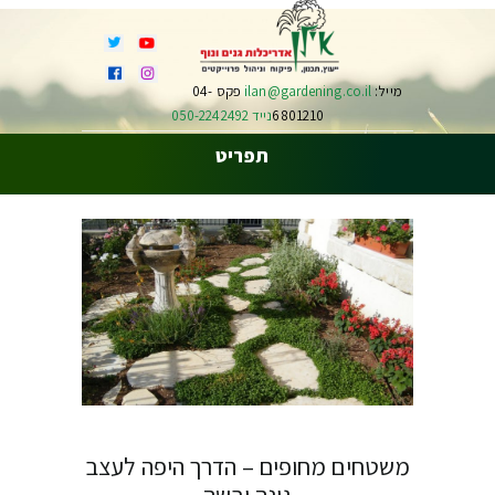
מייל:
ilan@gardening.co.il
פקס 04-
6801210
נייד 050-2242492
תפריט
משטחים מחופים – הדרך היפה לעצב
גינה יבשה