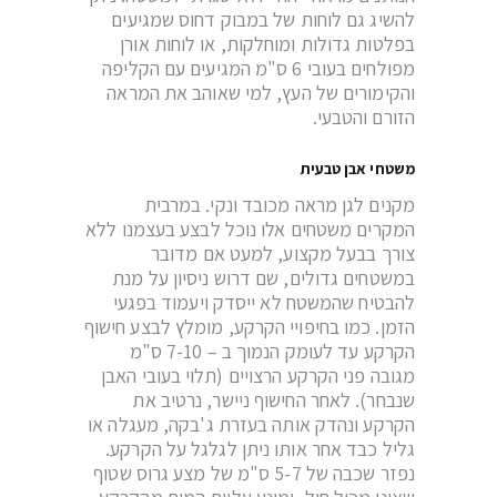
להשיג גם לוחות של במבוק דחוס שמגיעים
בפלטות גדולות ומוחלקות, או לוחות אורן
מפולחים בעובי 6 ס"מ המגיעים עם הקליפה
והקימורים של העץ, למי שאוהב את המראה
הזורם והטבעי.
משטחי אבן טבעית
מקנים לגן מראה מכובד ונקי. במרבית
המקרים משטחים אלו נוכל לבצע בעצמנו ללא
צורך בבעל מקצוע, למעט אם מדובר
במשטחים גדולים, שם דרוש ניסיון על מנת
להבטיח שהמשטח לא ייסדק ויעמוד בפגעי
הזמן. כמו בחיפויי הקרקע, מומלץ לבצע חישוף
הקרקע עד לעומק הנמוך ב – 7-10 ס"מ
מגובה פני הקרקע הרצויים (תלוי בעובי האבן
שנבחר). לאחר החישוף ניישר, נרטיב את
הקרקע ונהדק אותה בעזרת ג'בקה, מעגלה או
גליל כבד אחר אותו ניתן לגלגל על הקרקע.
נפזר שכבה של 5-7 ס"מ של מצע גרוס שטוף