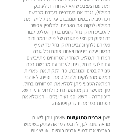
זאת עם האצבע שהיא לא חודרת לעומק
המילוי), נגרד את העודפים בעזרת מברשת
רכה טבולה במים ומנוגבת, על מנת ליישר את
המילוי ולנקות את האבנים. לחלופין אפשר
להטביע חלוקי נחל קטנים בתוך המלט. לצורך
זה ניצוק רק חצי מהגובה של מילוי המרווחים
ואליהם נלחץ ונטביע חלוקי נחל עד שמיץ
הבטון יעלה ביניהם ויאחוז אותם וכל גובה
המרווח יתמלא. לאחר שהמרווחים מתייבשים
עם חלוקי הנחל, ניתן לעבור עם מברשת רכה
טבולה במים ומנוגבת, כדי לנקות את שאריות
המלט מהחלוקים ולהבליט את יופיים. לאוהבי
המראה הטבעי ניתן למלא את המרווחים בחול,
טוף מועשר בקומפוסט ובתוכו לזרוע זרעי דשא
דיכונדרה – דשא יפני זעיר עלים – הממלא את
הפוגות במראה ירקרק ויפהפה.
ישנן
אבנים מתועשות
שאיתן ניתן לשוות
מראה שונה לגן, לדוגמה מראה עתיק בשימוש
באריחי אבן דמויי אבנים רומיות, או שימוש