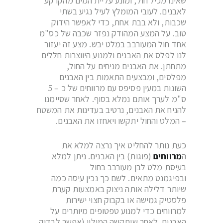
שאינו מכיל חול, ומונע עליית המים מהקרקע
לאבנים. לעובי המומלץ לעיל נגיע בשתי
שכבות, ולא בבת אחת, כדי לאפשר הידוק
טוב. על המצע המהודק נפזר שכבה של כס"מ
אחד חול המעורבב במלט יבש. מצע זה יעזור
לנו לפלס את האבנים ולמנוע היווצרות חללים
מתחתן. את האבנים מניחים על החול,
מפלסים, ומבצעים התאמות בין האבנים
השונות במעין פסיפס עם מרווחים של כ – 5
ס"מ לערך אותם נמלא בסוף. לאחר שסיימנו
להניח את האבנים, נרטיב בעדינות את המשטח
– המלט והחול יתקשו ויאחזו את האבנים.
כעת נותר להחליט איך נרצה למלא את
ה
מרווחים
(פוגות) בין האבנים. ניתן למלא
בעיסת מלט לבן מעורבב בחול
ובפיגמנט מתאים. לשם כך נכין עיסה כמה
שיותר דלילה אותה ניצוק באמצעות קערת
פלסטיק גמישה או בקבוק חצוי ישירות
למרווחים כדי למנוע טפטופים מיותרים על
האבנים. לאחר שיתקשה המילוי (אפשר לבדוק