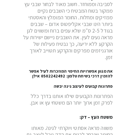
לסביבה וממוחזר. חשוב מאוד לבחור שבבי עץ
ממקור בטוח המבטיח כי השבבים נקיים
ממזיקים ומחלות. החומר המומלץ והאסטתי
ביותר הינו שבבי אקליפטוס אדום – שבבים
בגודל 2-5 ס"מ שלא עפים ברוח ומשווים לגן
מראה נעים לעין. את השבבים ניישם ישירות על
הקרקע ללא יריעה, כך נבטיח פעילות של
אורגניזמים מפרקים והקרקע תטוייב לאורך
זמן.
את מגוון אפשרויות החיפוי המוזכרות לעיל אפשר
להזמין דרכי בשיחת טלפון:
0502242492
אילן
פתרונות קבועים לעיצוב גינה יבשה
הפתרונות הקבועים שילוו אותנו בדרך כלל
לפרק זמן ארוך יותר הם משטחי עץ או אבן.
משטח העץ – דק:
משווה מראה אסתטי ויוקרתי לגינה. מאותו
החומר שנבחר לבנות את הדק נוכל לעצב גם