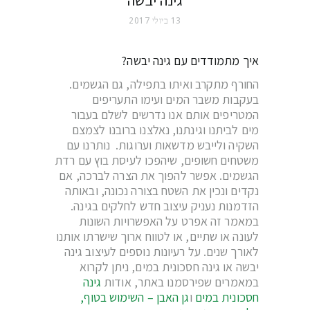
13 ביולי 2017
איך מתמודדים עם גינה יבשה?
החורף מתקרב ואיתו בתפילה, גם הגשמים.
בעקבות משבר המים ועימו התעריפים
המטריפים אותם אנו נדרשים לשלם בעבור
מים לביתנו וגינתנו, נאלצנו ברובנו לצמצם
השקיה ולייבש מדשאות וערוגות. נותרנו עם
משטחים חשופים, שיהפכו לעיסת בוץ עם רדת
הגשמים. אפשר להפוך את הצרה לברכה, אם
נקדים ונכין את השטח בצורה נכונה, ובאותה
הזדמנות נעניק עיצוב חדש לחלקים בגינה.
במאמר זה אפרט על האפשרויות השונות
לעונה או שתיים, או לטווח ארוך שישרתו אותנו
לאורך שנים. על רעיונות נוספים לעיצוב גינה
יבשה או גינה חסכונית במים, ניתן לקרוא
במאמרים שפירסמנו באתר, אודות
גינה
חסכונית במים
ו
גן האבן – השימוש בטוף,