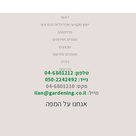
ראשי
ייעוץ מקצועי ואדריכלות גנים ונוף
פרוייקטים
מוצרים ושירותים
מבצעים
מאמרים וחדשות
גלריה
צרו קשר
טלפון: 04-6801212
נייד: 050-2242492
פקס: 04-6801210
מייל:
ilan@gardening.co.il
אנחנו על המפה