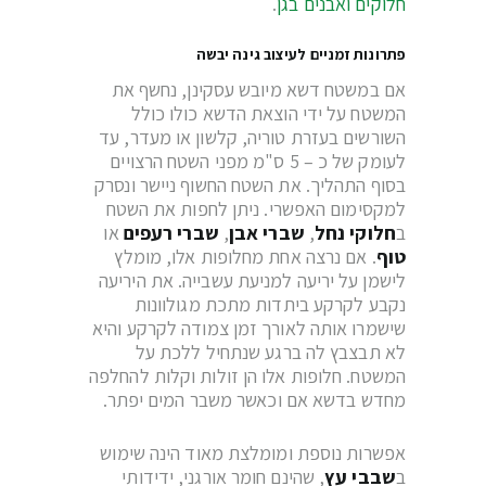
חלוקים ואבנים בגן
.
פתרונות זמניים לעיצוב גינה יבשה
אם במשטח דשא מיובש עסקינן, נחשף את
המשטח על ידי הוצאת הדשא כולו כולל
השורשים בעזרת טוריה, קלשון או מעדר, עד
לעומק של כ – 5 ס"מ מפני השטח הרצויים
בסוף התהליך. את השטח החשוף ניישר ונסרק
למקסימום האפשרי. ניתן לחפות את השטח
ב
ח
לוקי נחל
,
שברי אבן
,
שברי רעפים
או
טוף
. אם נרצה אחת מחלופות אלו, מומלץ
לישמן על יריעה למניעת עשבייה. את היריעה
נקבע לקרקע ביתדות מתכת מגולוונות
שישמרו אותה לאורך זמן צמודה לקרקע והיא
לא תבצבץ לה ברגע שנתחיל ללכת על
המשטח. חלופות אלו הן זולות וקלות להחלפה
מחדש בדשא אם וכאשר משבר המים יפתר.
אפשרות נוספת ומומלצת מאוד הינה שימוש
ב
שבבי עץ
, שהינם חומר אורגני, ידידותי